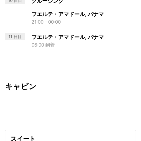
10 日目
クルージング
フエルテ・アマドール, パナマ
21:00 - 00:00
11 日目
フエルテ・アマドール, パナマ
06:00 到着
キャビン
出発日
利用者数
undefined
スイート