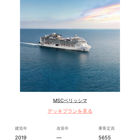
MSCベリッシマ
デッキプランを見る
建造年
改装年
乗客定員
2019
—
5655