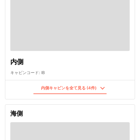
内側
キャビンコード
:
IB
内側キャビンを全て見る (4件)
海側