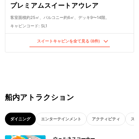
プレミアムスイートアウレア
客室面積約25㎡、バルコニー約6㎡、デッキ9〜14階。
キャビンコード
:
SL1
スイートキャビンを全て見る (8件)
船内アトラクション
ダイニング
エンターテインメント
アクティビティ
スパ
ウェルネスコーナー