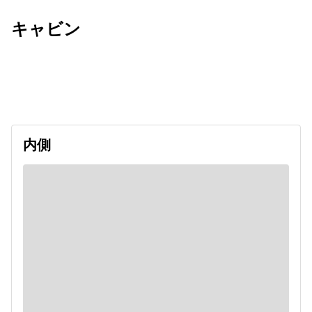
キャビン
出発日
利用者数
2027/02/28
内側