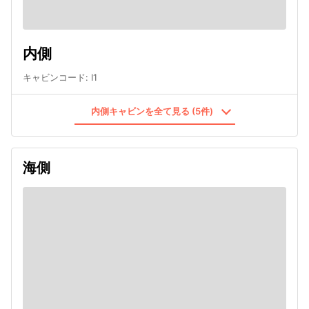
内側
キャビンコード
:
I1
内側キャビンを全て見る (5件)
海側