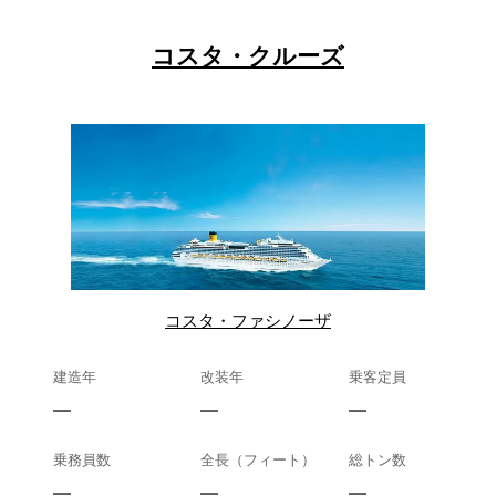
コスタ・クルーズ
コスタ・ファシノーザ
建造年
改装年
乗客定員
—
—
—
乗務員数
全長（フィート）
総トン数
—
—
—