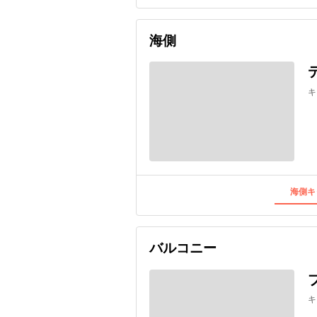
海側
キ
海側キ
バルコニー
キ