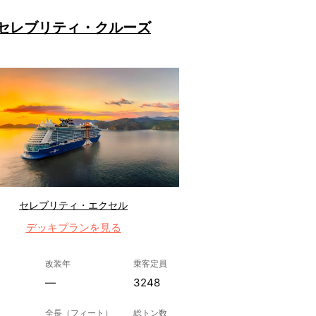
セレブリティ・クルーズ
セレブリティ・エクセル
デッキプランを見る
改装年
乗客定員
—
3248
全長（フィート）
総トン数