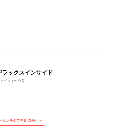
検索する
デラックスインサイド
ャビンコード
:
DI
ャビンを全て見る (3件)