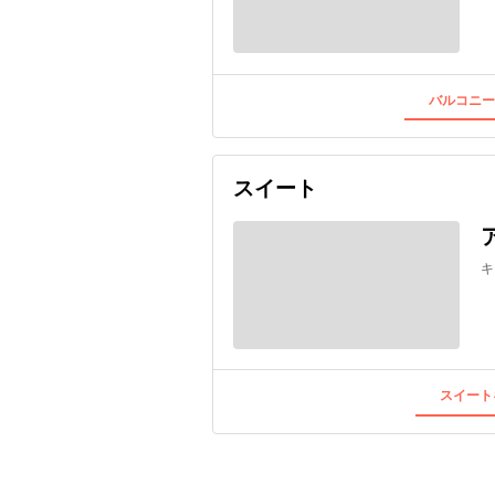
バルコニー
スイート
キ
スイート