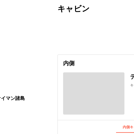
キャビン
出発日
利用者数
2026/12/13
内側
キ
ケイマン諸島
内側キ