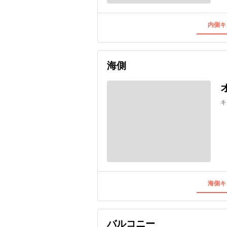
内側キ
海側
キ
海側キ
バルコニー