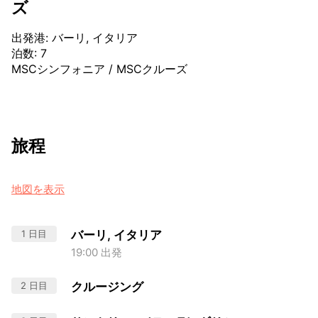
ズ
出発港
:
バーリ, イタリア
泊数
:
7
MSCシンフォニア
/
MSCクルーズ
旅程
地図を表示
1 日目
バーリ, イタリア
19:00 出発
2 日目
クルージング