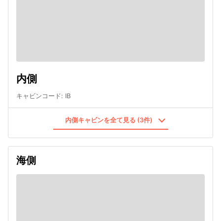
内側
キャビンコード
:
IB
内側キャビンを全て見る (3件)
海側