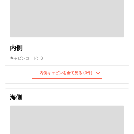
内側
キャビンコード
:
IB
内側キャビンを全て見る (3件)
海側