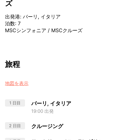
ズ
出発港
:
バーリ, イタリア
泊数
:
7
MSCシンフォニア
/
MSCクルーズ
旅程
地図を表示
1 日目
バーリ, イタリア
19:00 出発
2 日目
クルージング