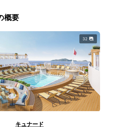
の概要
32
キュナード