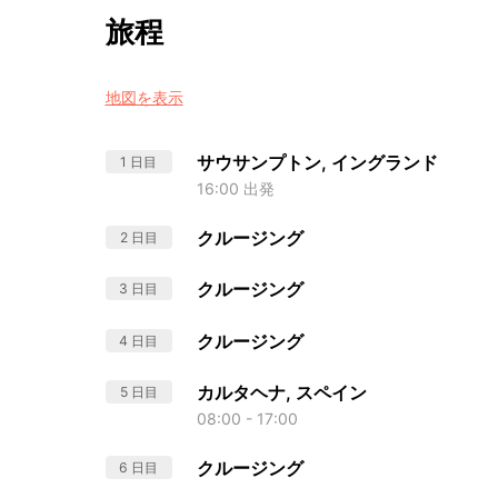
旅程
地図を表示
サウサンプトン, イングランド
1 日目
16:00 出発
クルージング
2 日目
クルージング
3 日目
クルージング
4 日目
カルタヘナ, スペイン
5 日目
08:00 - 17:00
クルージング
6 日目