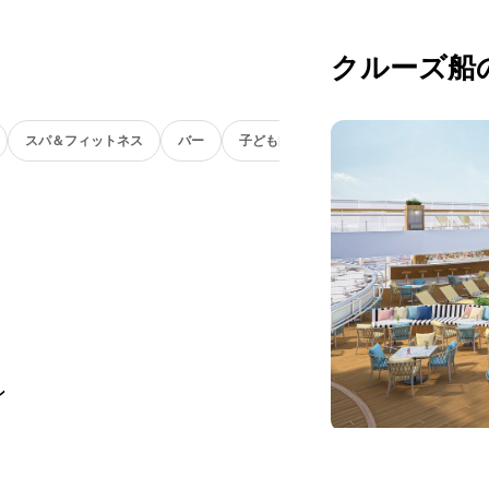
クルーズ船
スパ＆フィットネス
バー
子ども向け
ン