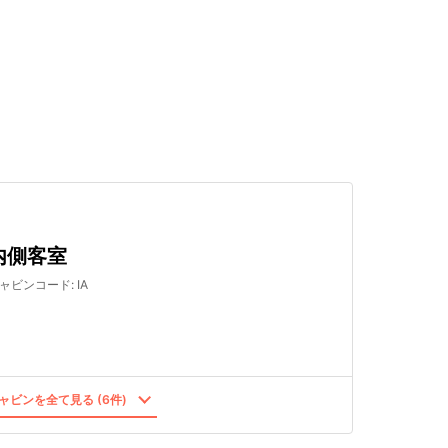
検索する
内側客室
ャビンコード
:
IA
ャビンを全て見る (6件)