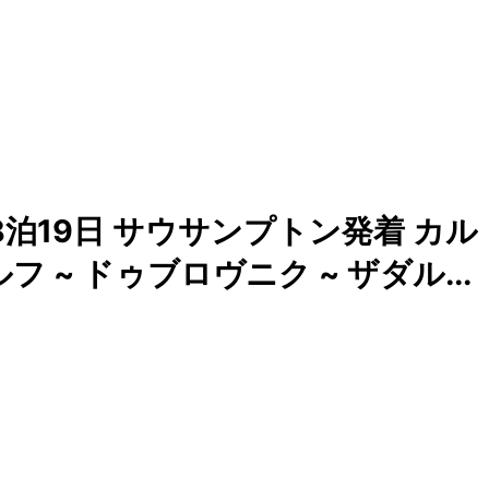
泊19日 サウサンプトン発着 カル
フ ~ ドゥブロヴニク ~ ザダル...