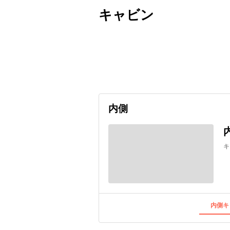
キャビン
出発日
利用者数
undefined
内側
キ
内側キ