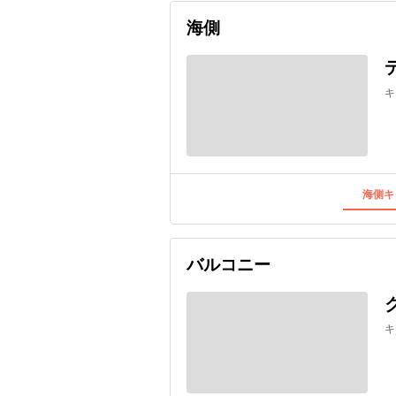
海側
キ
海側キ
バルコニー
キ