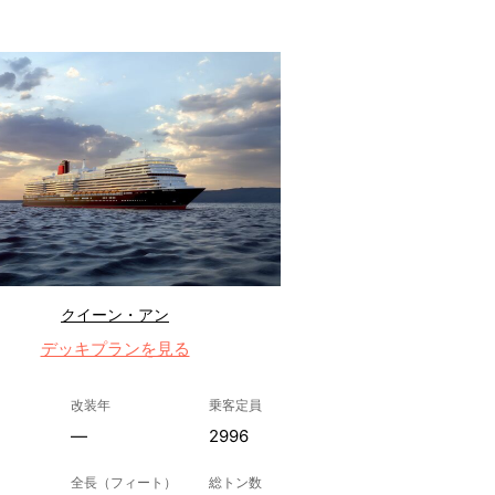
クイーン・アン
デッキプランを見る
改装年
乗客定員
—
2996
全長（フィート）
総トン数