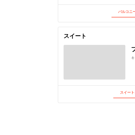
バルコニー
スイート
キ
スイート