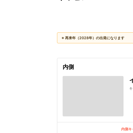
出発日
利用者数
2028/03/06
※ 再来年（2028年）の出発になります
内側
キ
内側キ