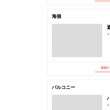
海側
キ
海側キ
バルコニー
キ