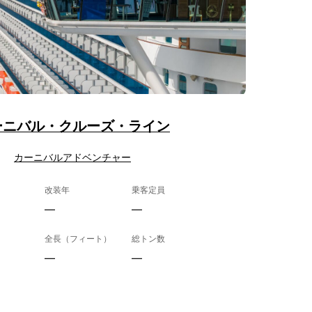
ーニバル・クルーズ・ライン
カーニバルアドベンチャー
改装年
乗客定員
—
—
全長（フィート）
総トン数
—
—