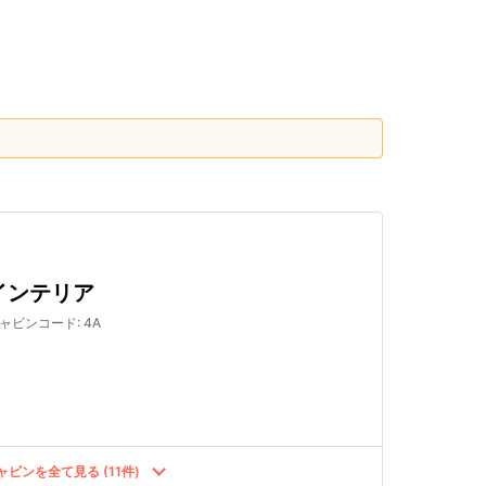
検索する
インテリア
ャビンコード
:
4A
ャビンを全て見る (11件)