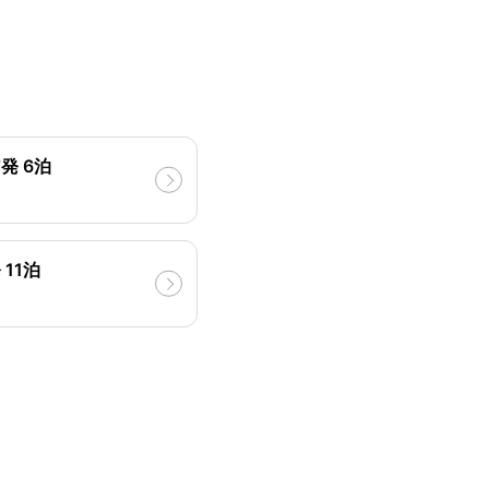
発 6泊
11泊