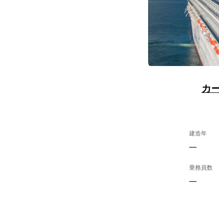
カ
建造年
—
乗務員数
—