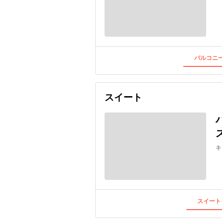
バルコニー
スイート
キ
スイート