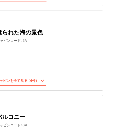
遮られた海の景色
ャビンコード
:
5A
ャビンを全て見る (4件)
バルコニー
ャビンコード
:
8A