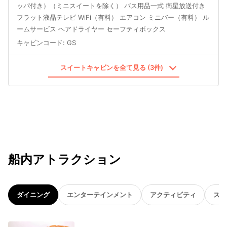
ッパ付き）（ミニスイートを除く） バス用品一式 衛星放送付き
フラット液晶テレビ WiFi（有料） エアコン ミニバー（有料） ル
ームサービス ヘアドライヤー セーフティボックス
キャビンコード
:
GS
スイートキャビンを全て見る (3件)
船内アトラクション
ダイニング
エンターテインメント
アクティビティ
スパ