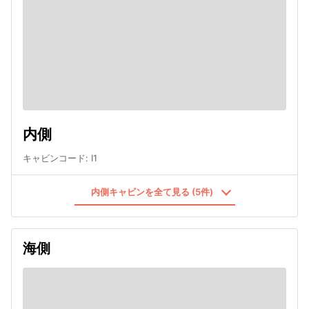
内側
キャビンコード
:
I1
内側キャビンを全て見る (5件)
海側