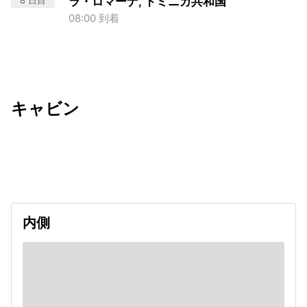
8 日目
ラ・ロマーナ, ドミニカ共和国
08:00 到着
キャビン
出発日
利用者数
undefined
内側