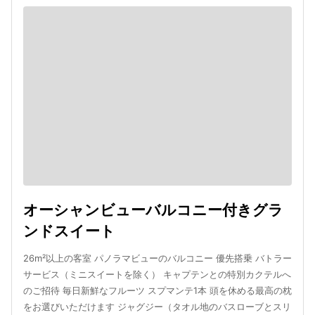
オーシャンビューバルコニー付きグラ
ンドスイート
26m²以上の客室 パノラマビューのバルコニー 優先搭乗 バトラー
サービス（ミニスイートを除く） キャプテンとの特別カクテルへ
のご招待 毎日新鮮なフルーツ スプマンテ1本 頭を休める最高の枕
をお選びいただけます ジャグジー（タオル地のバスローブとスリ