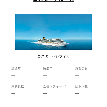
コスタ・パシフィカ
建造年
改装年
乗客定員
—
—
—
乗務員数
全長（フィート）
総トン数
—
—
—