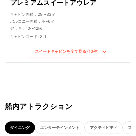
プレミアムスイートアウレア
キャビン面積：29〜33㎡
バルコニー面積：4〜6㎡
デッキ：10〜12階
キャビンコード
:
SL1
スイートキャビンを全て見る (10件)
船内アトラクション
ダイニング
エンターテインメント
アクティビティ
スパ