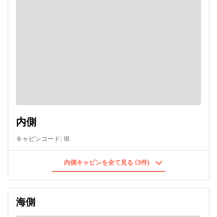
内側
キャビンコード
:
IB
内側キャビンを全て見る (3件)
海側