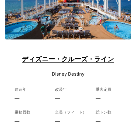
ディズニー・クルーズ・ライン
Disney Destiny
建造年
改装年
乗客定員
—
—
—
乗務員数
全長（フィート）
総トン数
—
—
—