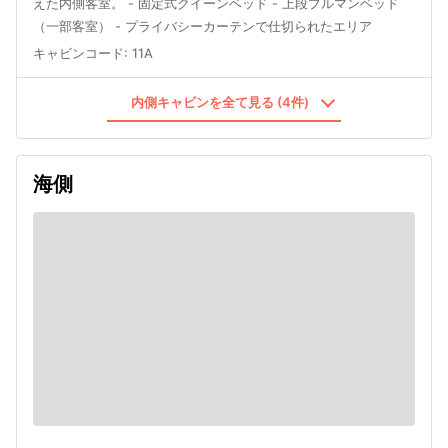
えた内側客室。 - 固定式クイーンベッド - 上段プルマンベッド
（一部客室） - プライバシーカーテンで仕切られたエリア
キャビンコード
:
11A
内側キャビンを全て見る (4件)
海側