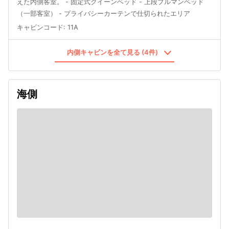
えた内側客室。 - 固定式クイーンベッド - 上段プルマンベッド
（一部客室） - プライバシーカーテンで仕切られたエリア
キャビンコード
:
11A
内側キャビンを全て見る (4件)
海側