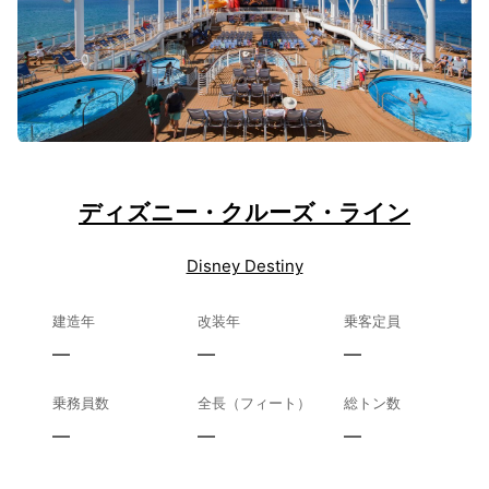
ディズニー・クルーズ・ライン
Disney Destiny
建造年
改装年
乗客定員
—
—
—
乗務員数
全長（フィート）
総トン数
—
—
—