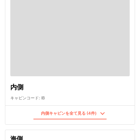
内側
キャビンコード
:
IB
内側キャビンを全て見る (4件)
海側