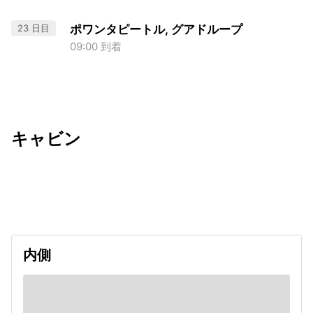
23 日目
ポワンタピートル, グアドループ
09:00 到着
キャビン
出発日
利用者数
2026/11/14
内側