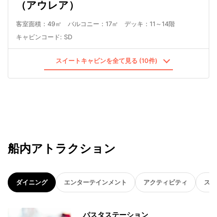
（アウレア）
客室面積：49㎡ バルコニー：17㎡ デッキ：11～14階
キャビンコード
:
SD
スイートキャビンを全て見る (10件)
船内アトラクション
ダイニング
エンターテインメント
アクティビティ
スパ
パスタステーション