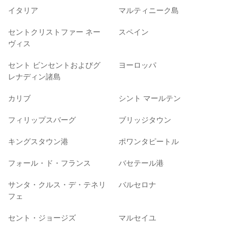
イタリア
マルティニーク島
セントクリストファー ネー
スペイン
ヴィス
セント ビンセントおよびグ
ヨーロッパ
レナディン諸島
カリブ
シント マールテン
フィリップスバーグ
ブリッジタウン
キングスタウン港
ポワンタピートル
フォール・ド・フランス
バセテール港
サンタ・クルス・デ・テネリ
バルセロナ
フェ
セント・ジョージズ
マルセイユ