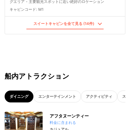
グエリア - 主要観光スポットに近い絶好のロケーション
キャビンコード
:
M1
スイートキャビンを全て見る (14件)
船内アトラクション
ダイニング
エンターテインメント
アクティビティ
スパ
アフタヌーンティー
料金に含まれる
カジュアル