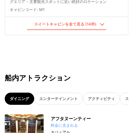
グエリア - 主要観光スポットに近い絶好のロケーション
キャビンコード
:
M1
スイートキャビンを全て見る (14件)
船内アトラクション
ダイニング
エンターテインメント
アクティビティ
スパ
アフタヌーンティー
料金に含まれる
カジュアル