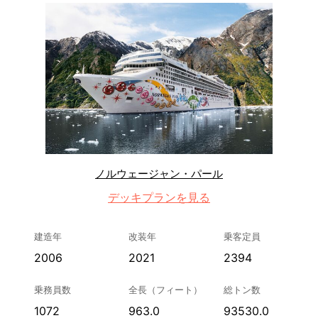
ノルウェージャン・パール
デッキプランを見る
建造年
改装年
乗客定員
2006
2021
2394
乗務員数
全長（フィート）
総トン数
1072
963.0
93530.0