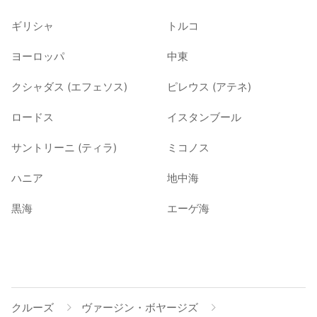
ギリシャ
トルコ
ヨーロッパ
中東
クシャダス (エフェソス)
ピレウス (アテネ)
ロードス
イスタンブール
サントリーニ (ティラ)
ミコノス
ハニア
地中海
黒海
エーゲ海
クルーズ
ヴァージン・ボヤージズ