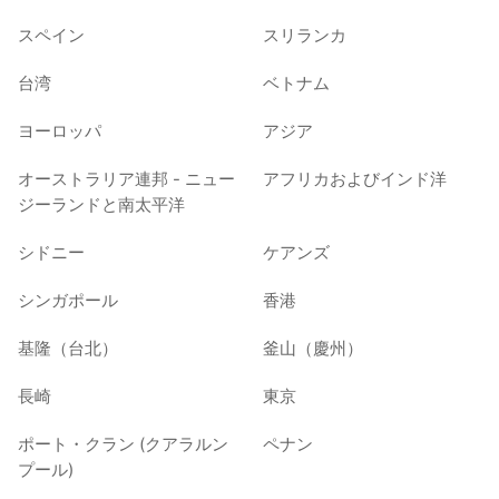
スペイン
スリランカ
台湾
ベトナム
ヨーロッパ
アジア
オーストラリア連邦 - ニュー
アフリカおよびインド洋
ジーランドと南太平洋
シドニー
ケアンズ
シンガポール
香港
基隆（台北）
釜山（慶州）
長崎
東京
ポート・クラン (クアラルン
ペナン
プール)