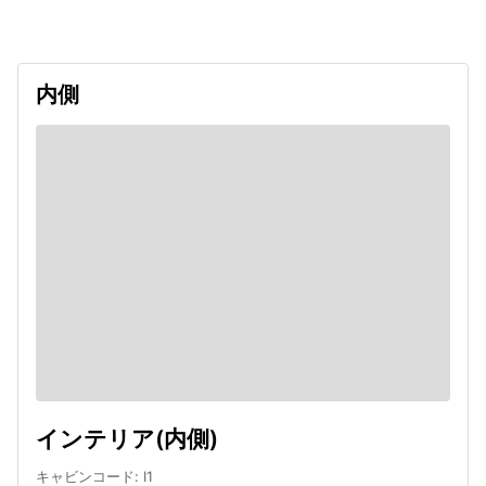
内側
インテリア(内側)
キャビンコード
:
I1