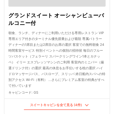
グランドスイート オーシャンビューバ
ルコニー付
朝食、ランチ、ディナーにご利用いただける専用レストラン VIP
専用エリア付きのターミナル優先搭乗および着陸 専属バトラー
ディナーの1席目または2席目のお席の選択 客室での無料朝食 24
時間客室サービス 特別イベントへの個別の招待状 毎日のフルー
ツバスケット（フェラーリ スパークリングワイン1本とカナッ
ペ） イリー エスプレッソマシンのご利用 客室内のミニバー（厳
選ドリンク付）の選択 最高の休息をお手伝いする枕の選択 ハイ
ドロマッサージバス、バスローブ、スリッパ 終日船内スパへの特
別アクセス Wi-Fi（有料） ...さらにプレミアム客室の特典がすべ
て付いています
キャビンコード
:
GS
スイートキャビンを全て見る (4件)