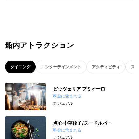
船内アトラクション
ダイニング
エンターテインメント
アクティビティ
スパ
ピッツェリア プミオーロ
料金に含まれる
カジュアル
点心 中華餃子/ヌードルバー
料金に含まれる
カジュアル