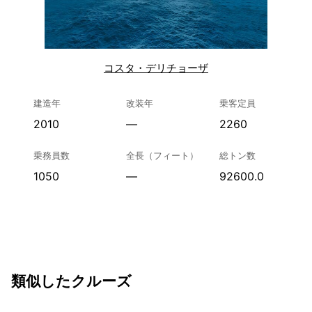
コスタ・デリチョーザ
建造年
改装年
乗客定員
2010
—
2260
乗務員数
全長（フィート）
総トン数
1050
—
92600.0
類似したクルーズ