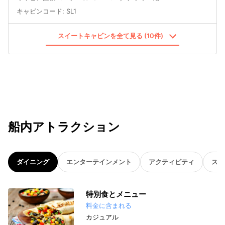
キャビンコード
:
SL1
スイートキャビンを全て見る (10件)
船内アトラクション
ダイニング
エンターテインメント
アクティビティ
スパ
特別食とメニュー
料金に含まれる
カジュアル