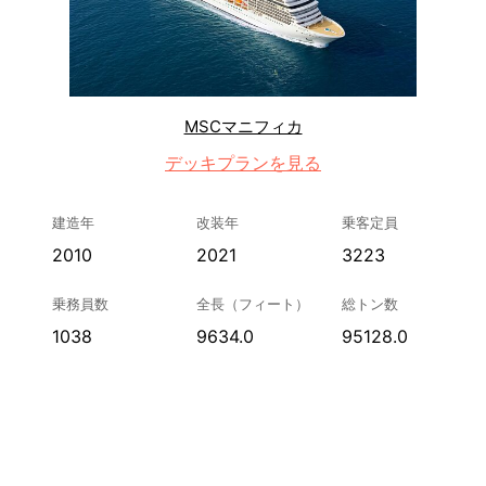
MSCマニフィカ
デッキプランを見る
建造年
改装年
乗客定員
2010
2021
3223
乗務員数
全長（フィート）
総トン数
1038
9634.0
95128.0