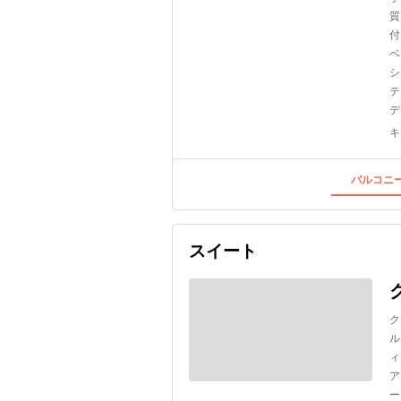
質
付
ベ
シ
テ
デ
キ
バルコニー
スイート
ク
ル
ィ
ア
ー