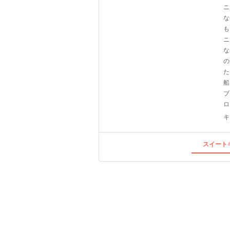
ニ
な
も
ニ
な
の
た
船
ブ
ロ
キ
スイートキ