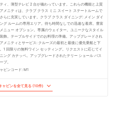
ティ、薄型テレビ 2 台が備わっています。これらの機能と上質
アメニティは、クラブ クラス ミニ スイート ステートルームで
さらに充実しています。クラブ クラス ダイニング: メイン ダイ
ング ルームの専用エリア。待ち時間なしでの迅速な着席。豊富
メニュー オプション。専属のウェイター。ユニークなスタイル
装飾。テーブルサイドでのお料理の準備。アップグレードされ
アメニティとサービス: クルーズの最初と最後に優先乗船と下
。1 回限りの無料ワイン セッティング。リクエストに応じてイ
ニング カナッペ。アップグレードされたテリー ショール バス
ーブ。
ャビンコード
:
M1
ャビンを全て見る (10件)