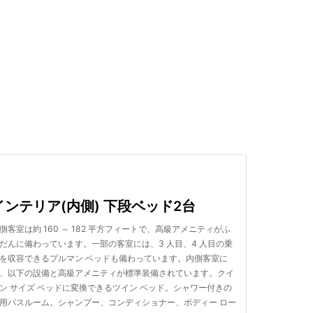
検索する
インテリア(内側) 下段ベッド2台
側客室は約 160 ～ 182 平方フィートで、高級アメニティがふ
だんに備わっています。一部の客室には、3 人目、4 人目の乗
を収容できるプルマン ベッドも備わっています。内側客室に
、以下の設備と高級アメニティが標準装備されています。クイ
ン サイズ ベッドに変換できるツイン ベッド。シャワー付きの
用バスルーム。シャンプー、コンディショナー、ボディー ロー