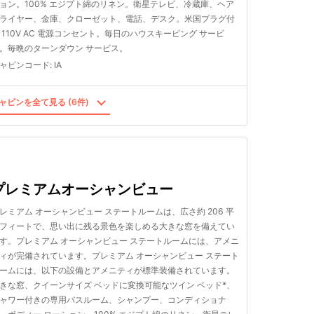
ョン。100% エジプト綿のリネン。衛星テレビ、冷蔵庫、ヘア
ライヤー、金庫、クローゼット、電話、デスク。米国プラグ付
 110V AC 電源コンセント。毎日のハウスキーピング サービ
。毎晩のターンダウン サービス。
ャビンコード
:
IA
ャビンを全て見る (6件)
プレミアムオーシャンビュー
レミアム オーシャンビュー ステートルームは、広さ約 206 平
フィートで、思い出に残る景色を楽しめる大きな窓を備えてい
す。プレミアム オーシャンビュー ステートルームには、アメニ
ィが完備されています。プレミアム オーシャンビュー ステート
ームには、以下の設備とアメニティが標準装備されています。
きな窓、クイーンサイズ ベッドに変換可能なツイン ベッド*、
ャワー付きの専用バスルーム、シャンプー、コンディショナ