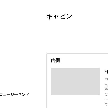
キャビン
出発日
利用者数
2026/12/23
内側
内
ん
客
は
 ニュージーランド
ー
専