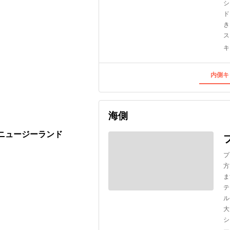
シ
ド
き
ス
キ
内側キ
海側
 ニュージーランド
プ
方
ま
テ
ル
大
シ