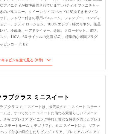
なアメニティが標準装備されています: パティオ ファニチャー
きのバルコニー。クイーン サイズ ベッドに変換できるツイン
ッド。シャワー付きの専用バスルーム。シャンプー、コンディ
ョナー、ボディ ローション。100% エジプト綿のリネン。衛星
レビ、冷蔵庫、ヘアドライヤー、金庫、クローゼット、電話、
スク。110V、60 サイクルの交流 (AC)、標準的な米国プラグ
ャビンコード
:
B2
キャビンを全て見る (8件)
クラブクラス ミニスイート
ラブ クラス ミニ スイートは、最高級のミニ スイート ステート
ームと、すべてのミニ スイートに備わる素晴らしいアメニテ
、さらにプレミア ダイニング特典と贅沢な特典を備えたプレミ
ム ステートルーム カテゴリです。ミニ スイートには、ソファ
 ベッド付きの独立したリビング エリア、プレミアム バス アメ