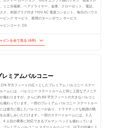
、ボディー ローション、100% エジプト綿のリネン、衛星テレ
、ミニ冷蔵庫、ヘアドライヤー、金庫、クローゼット、電話、
スク、米国プラグ付き 110V AC 電源コンセント、毎日のハウス
ーピング サービス、夜間のターンダウン サービス
ャビンコード
:
O3
ャビンを全て見る (8件)
プレミアムバルコニー
 274 平方フィートの広々としたプレミアム バルコニー ステー
ルームには、バルコニー ステートルームと同じ上質なアメニテ
が備わりますが、さらに約 89 平方フィートの大きなバルコニ
も備わっています。一部のプレミアム バルコニー ステートルー
には後方に面したバルコニーがあり、ドラマチックな航跡の眺
をお楽しみいただけます。一部のステートルームには、3 人
、4 人目の乗客に対応できるプルマン ベッドも備わっていま
。プレミアム バルコニー ステートルームには、以下の設備と上