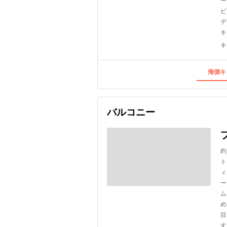
ー
ビ
デ
キ
キ
海側キ
バルコニー
約
ト
ィ
ー
ム
め
目
す