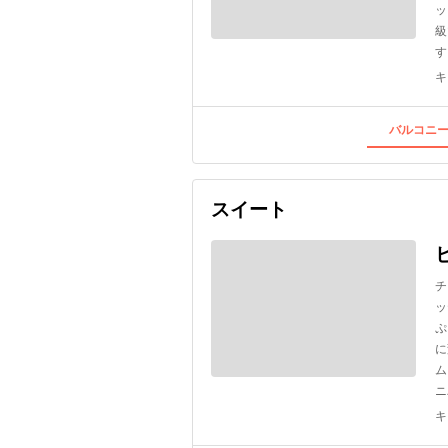
ッ
級
す
キ
バルコニー
スイート
チ
ッ
ぷ
に
ム
ニ
キ