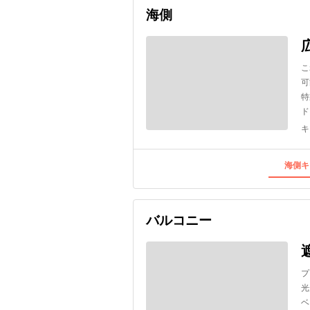
海側
こ
可
特
ド
キ
海側キ
バルコニー
プ
光
ベ