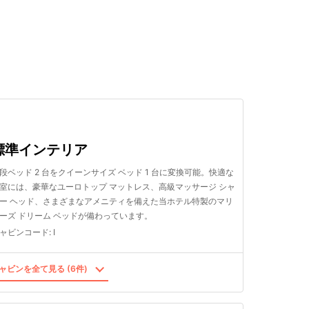
検索する
標準インテリア
段ベッド 2 台をクイーンサイズ ベッド 1 台に変換可能。快適な
室には、豪華なユーロトップ マットレス、高級マッサージ シャ
ー ヘッド、さまざまなアメニティを備えた当ホテル特製のマリ
ーズ ドリーム ベッドが備わっています。
ャビンコード
:
I
ャビンを全て見る (6件)