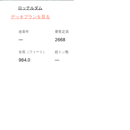
ロッテルダム
デッキプランを見る
改装年
乗客定員
—
2668
全長（フィート）
総トン数
984.0
—