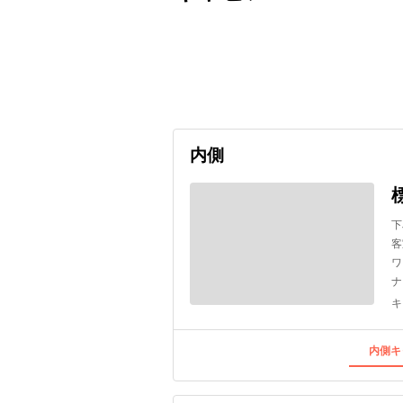
出発日
利用者数
undefined
内側
下
客
ワ
ナ
キ
内側キ