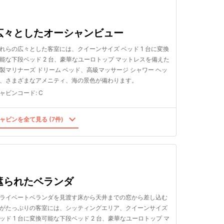
広々としたオーシャンビュー
れらの広々とした客室には、クイーンサイズ ベッド 1 台に変換
能な下段ベッド 2 台、豪華なユーロトップ マットレスを備えた
製マリナーズ ドリーム ベッド、高級マッサージ シャワー ヘッ
、さまざまなアメニティ、海の景色が備わります。
ャビンコード
:
C
ャビンを全て見る (7件)
遮られたベランダ
ライベートベランダを見渡す床から天井までの窓から差し込む
がたっぷりの客室には、シッティングエリア、クイーンサイズ
ッド 1 台に変換可能な下段ベッド 2 台、豪華なユーロトップ マ