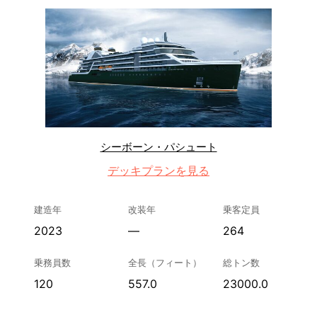
シーボーン・パシュート
デッキプランを見る
建造年
改装年
乗客定員
2023
—
264
乗務員数
全長（フィート）
総トン数
120
557.0
23000.0