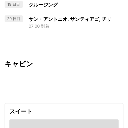
19 日目
クルージング
20 日目
サン・アントニオ, サンティアゴ, チリ
07:00 到着
キャビン
出発日
利用者数
undefined
スイート