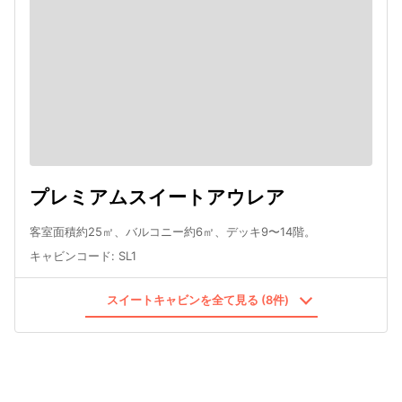
プレミアムスイートアウレア
客室面積約25㎡、バルコニー約6㎡、デッキ9〜14階。
キャビンコード
:
SL1
スイートキャビンを全て見る (8件)