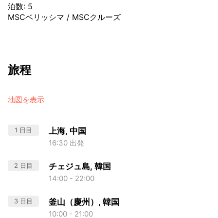
泊数
:
5
MSCベリッシマ
/
MSCクルーズ
旅程
地図を表示
1 日目
上海, 中国
16:30 出発
2 日目
チェジュ島, 韓国
14:00 - 22:00
3 日目
釜山（慶州）, 韓国
10:00 - 21:00