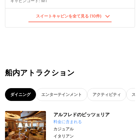
キャビンコード
:
M1
スイートキャビンを全て見る (10件)
船内アトラクション
ダイニング
エンターテインメント
アクティビティ
スパ
アルフレドのピッツェリア
料金に含まれる
カジュアル
イタリアン