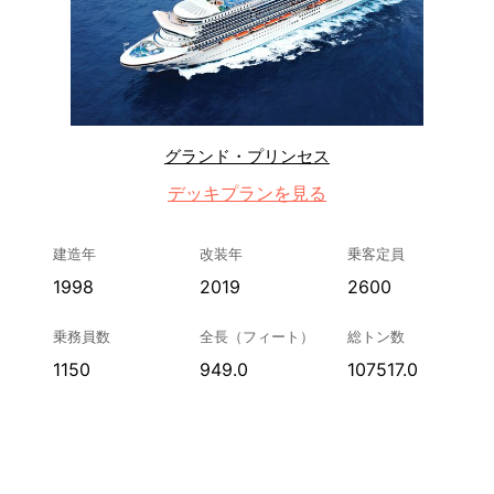
グランド・プリンセス
デッキプランを見る
建造年
改装年
乗客定員
1998
2019
2600
乗務員数
全長（フィート）
総トン数
1150
949.0
107517.0