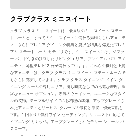
クラブクラス ミニスイート
クラブ クラス ミニ スイートは、最高級のミニ スイート ステー
トルームと、すべてのミニ スイートに備わる素晴らしいアメニテ
ィ、さらにプレミア ダイニング特典と贅沢な特典を備えたプレミ
アム ステートルーム カテゴリです。ミニ スイートには、ソファ
ー ベッド付きの独立したリビング エリア、プレミアム バス アメ
ニティ、薄型テレビ 2 台が備わっています。これらの機能と上質
なアメニティは、クラブ クラス ミニ スイート ステートルームで
もさらに充実しています。クラブ クラス ダイニング: メイン ダ
イニング ルームの専用エリア。待ち時間なしでの迅速な着席。豊
富なメニュー オプション。専属のウェイター。ユニークなスタイ
ルの装飾。テーブルサイドでのお料理の準備。アップグレードさ
れたアメニティとサービス: クルーズの最初と最後に優先乗船と
下船。1 回限りの無料ワイン セッティング。リクエストに応じて
イブニング カナッペ。アップグレードされたテリー ショール バ
スローブ。