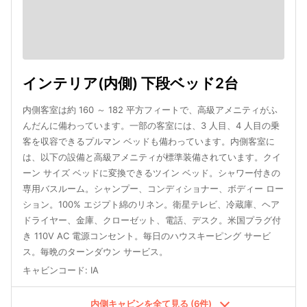
インテリア(内側) 下段ベッド2台
内側客室は約 160 ～ 182 平方フィートで、高級アメニティがふ
んだんに備わっています。一部の客室には、3 人目、4 人目の乗
客を収容できるプルマン ベッドも備わっています。内側客室に
は、以下の設備と高級アメニティが標準装備されています。クイ
ーン サイズ ベッドに変換できるツイン ベッド。シャワー付きの
専用バスルーム。シャンプー、コンディショナー、ボディー ロー
ション。100% エジプト綿のリネン。衛星テレビ、冷蔵庫、ヘア
ドライヤー、金庫、クローゼット、電話、デスク。米国プラグ付
き 110V AC 電源コンセント。毎日のハウスキーピング サービ
ス。毎晩のターンダウン サービス。
キャビンコード
:
IA
内側キャビンを全て見る (6件)