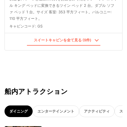
ル キング ベッドに変換できるツイン ベッド 2 台。ダブル ソフ
ァ ベッド 1 台。サイズ 客室: 353 平方フィート。バルコニー:
110 平方フィート。
キャビンコード
:
GS
スイートキャビンを全て見る (9件)
船内アトラクション
ダイニング
エンターテインメント
アクティビティ
スパ