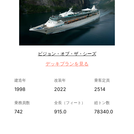
ビジョン・オブ・ザ・シーズ
デッキプランを見る
建造年
改装年
乗客定員
1998
2022
2514
乗務員数
全長（フィート）
総トン数
742
915.0
78340.0