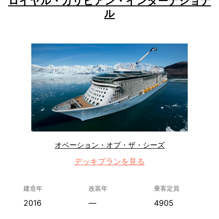
ロイヤル・カリビアン・インターナショナ
ル
オベーション・オブ・ザ・シーズ
デッキプランを見る
建造年
改装年
乗客定員
2016
—
4905