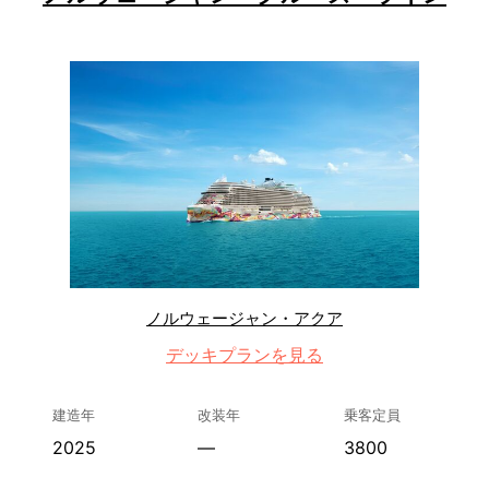
ノルウェージャン・アクア
デッキプランを見る
建造年
改装年
乗客定員
2025
—
3800