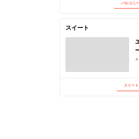
バルコニー
スイート
キ
スイート