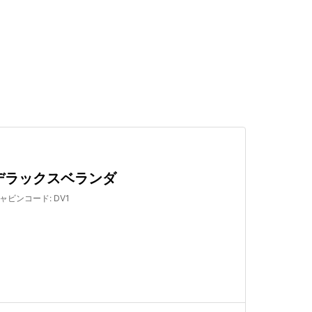
検索する
デラックスベランダ
ャビンコード
:
DV1