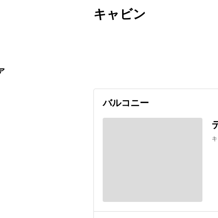
キャビン
出発日
利用者数
undefined
ア
バルコニー
キ