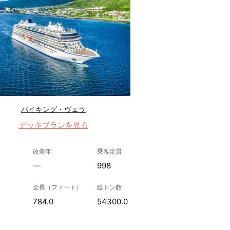
バイキング・ヴェラ
デッキプランを見る
改装年
乗客定員
—
998
全長（フィート）
総トン数
784.0
54300.0