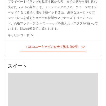
プライベートベランダを見渡す床から天井までの窓から差し込む
光がたっぷりの客室には、シッティングエリア、クイーンサイズ
ベッド 1 台に変換可能な下段ベッド 2 台、豪華なユーロトップ
マットレスを備えた当ホテル特製のマリナーズ ドリーム ベッ
ド、高級マッサージ シャワーヘッドを備えたバスタブが備わって
います。眺めは部分的に遮られます。
キャビンコード
:
V
バルコニーキャビンを全て見る (10件)
スイート