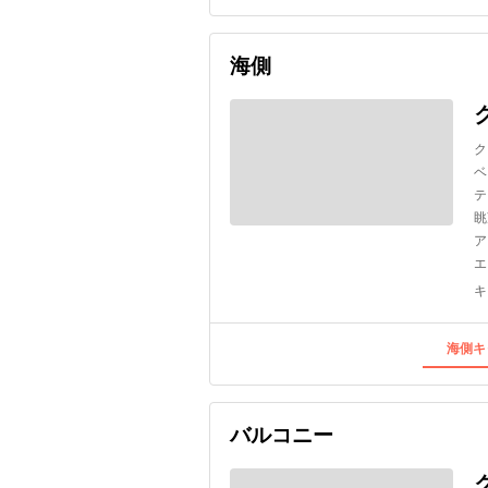
海側
ク
ベ
テ
眺
ア
エ
キ
海側キ
バルコニー