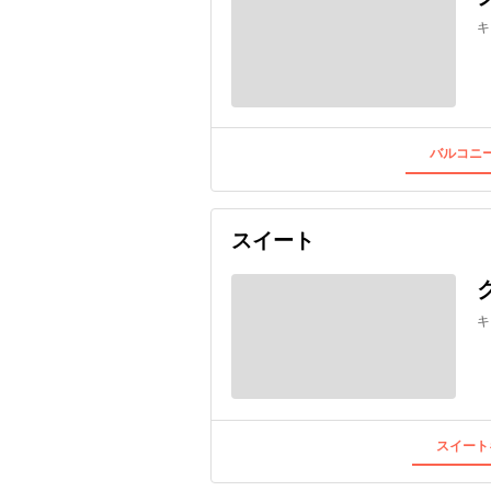
キ
バルコニー
スイート
キ
スイート