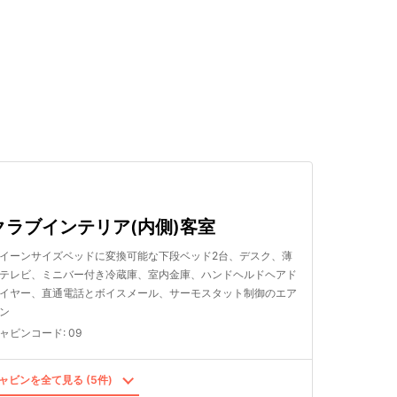
検索する
クラブインテリア(内側)客室
イーンサイズベッドに変換可能な下段ベッド2台、デスク、薄
テレビ、ミニバー付き冷蔵庫、室内金庫、ハンドヘルドヘアド
イヤー、直通電話とボイスメール、サーモスタット制御のエア
ン
ャビンコード
:
09
ャビンを全て見る (5件)