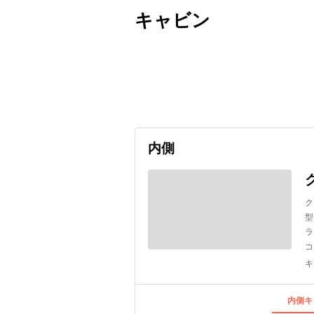
キャビン
出発日
利用者数
undefined
内側
ク
型
ラ
コ
キ
内側キ