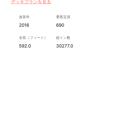
デッキプランを見る
改装年
乗客定員
2016
690
全長（フィート）
総トン数
592.0
30277.0