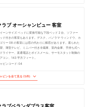
クラブ オーシャンビュー 客室
イーンサイズ ベッドに変換可能な下段ベッド 2 台、ソファー
ッド付きの客室もあります。デスク、パノラマ ウィンドウ、カ
ゴリー 08 の客室には窓の代わりに舷窓があります。遮られた
望、薄型テレビ、ミニバー付き冷蔵庫、室内金庫、手持ち式ヘ
ドライヤー、直通電話とボイスメール、サーモスタット制御の
アコン、143 平方フィート。
ャビンコード
:
04
ャビンを全て見る (5件)
クラブベランダプラス客室