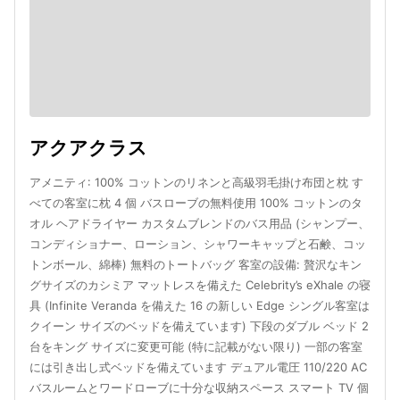
アクアクラス
アメニティ: 100% コットンのリネンと高級羽毛掛け布団と枕 す
べての客室に枕 4 個 バスローブの無料使用 100% コットンのタ
オル ヘアドライヤー カスタムブレンドのバス用品 (シャンプー、
コンディショナー、ローション、シャワーキャップと石鹸、コッ
トンボール、綿棒) 無料のトートバッグ 客室の設備: 贅沢なキン
グサイズのカシミア マットレスを備えた Celebrity’s eXhale の寝
具 (Infinite Veranda を備えた 16 の新しい Edge シングル客室は
クイーン サイズのベッドを備えています) 下段のダブル ベッド 2
台をキング サイズに変更可能 (特に記載がない限り) 一部の客室
には引き出し式ベッドを備えています デュアル電圧 110/220 AC
バスルームとワードローブに十分な収納スペース スマート TV 個