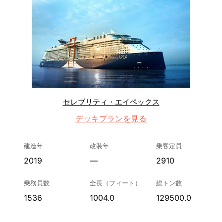
セレブリティ・エイペックス
デッキプランを見る
建造年
改装年
乗客定員
2019
—
2910
乗務員数
全長（フィート）
総トン数
1536
1004.0
129500.0