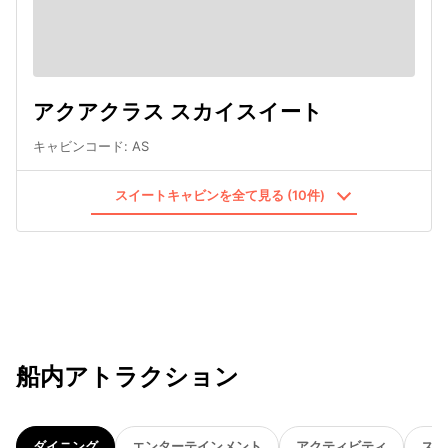
アクアクラス スカイスイート
キャビンコード
:
AS
スイートキャビンを全て見る (10件)
船内アトラクション
ダイニング
エンターテインメント
アクティビティ
スパ