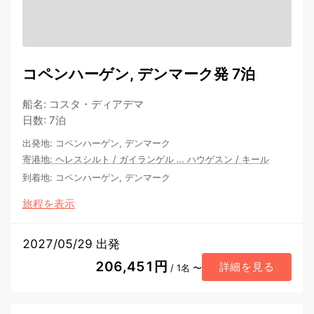
コペンハーゲン, デンマーク発 7泊
船名
:
コスタ・ディアデマ
日数
:
7泊
出発地
:
コペンハーゲン, デンマーク
寄港地
:
ヘレスシルト
/
ガイランゲル
…
ハウゲスン
/
キール
到着地
:
コペンハーゲン, デンマーク
旅程を表示
2027/05/29 出発
206,451円
詳細を見る
/ 1名 〜