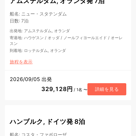
アムステルダム, オランダ発 7泊
船名
:
ニュー・スタテンダム
日数
:
7泊
出発地
:
アムステルダム, オランダ
寄港地
:
ハウゲスン
/
オッダ
/
ノールフィヨールエイド
/
オーレ
スン
到着地
:
ロッテルダム, オランダ
旅程を表示
2026/09/05 出発
329,128円
詳細を見る
/ 1名 〜
ハンブルク, ドイツ発 8泊
船名
:
コスタ・ファボローザ