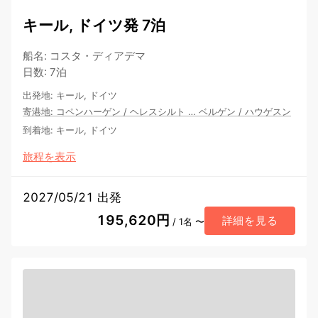
キール, ドイツ発 7泊
船名
:
コスタ・ディアデマ
日数
:
7泊
出発地
:
キール, ドイツ
寄港地
:
コペンハーゲン
/
ヘレスシルト
…
ベルゲン
/
ハウゲスン
到着地
:
キール, ドイツ
旅程を表示
2027/05/21 出発
195,620円
詳細を見る
/ 1名 〜