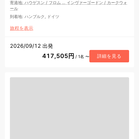
寄港地
:
ハウゲスン
/
フロム
…
インヴァーゴードン
/
カークウォ
ール
到着地
:
ハンブルク, ドイツ
旅程を表示
2026/09/12 出発
417,505円
詳細を見る
/ 1名 〜