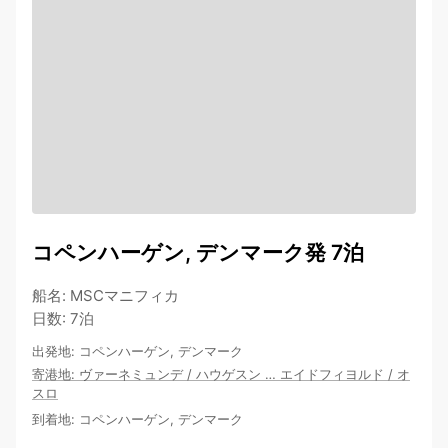
コペンハーゲン, デンマーク発 7泊
船名
:
MSCマニフィカ
日数
:
7泊
出発地
:
コペンハーゲン, デンマーク
寄港地
:
ヴァーネミュンデ
/
ハウゲスン
…
エイドフィヨルド
/
オ
スロ
到着地
:
コペンハーゲン, デンマーク