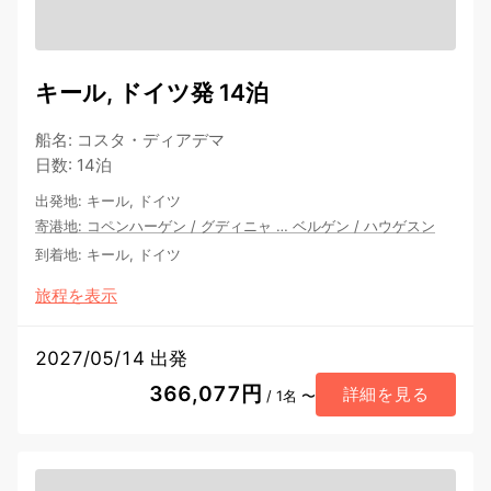
キール, ドイツ発 14泊
船名
:
コスタ・ディアデマ
日数
:
14泊
出発地
:
キール, ドイツ
寄港地
:
コペンハーゲン
/
グディニャ
…
ベルゲン
/
ハウゲスン
到着地
:
キール, ドイツ
旅程を表示
2027/05/14 出発
366,077円
詳細を見る
/ 1名 〜