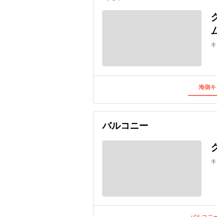
キ
海側キ
バルコニー
キ
バルコニー