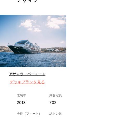
アザマラ・パースート
デッキプランを見る
改装年
乗客定員
2018
702
全長（フィート）
総トン数