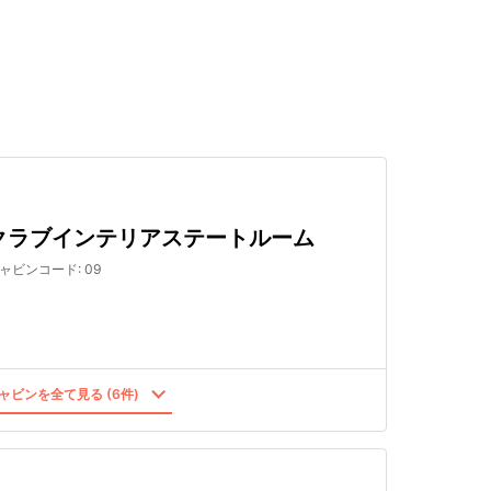
検索する
クラブインテリアステートルーム
ャビンコード
:
09
ャビンを全て見る (6件)