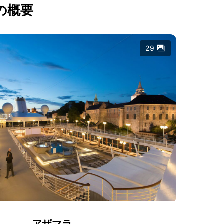
の概要
29
アザマラ