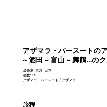
アザマラ・パースートのアジア
~ 酒田 ~ 富山 ~ 舞鶴...
出発港
:
東京, 日本
泊数
:
14
アザマラ・パースート
/
アザマラ
旅程