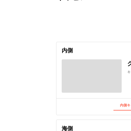
出発日
利用者数
undefined
内側
キ
内側キ
海側