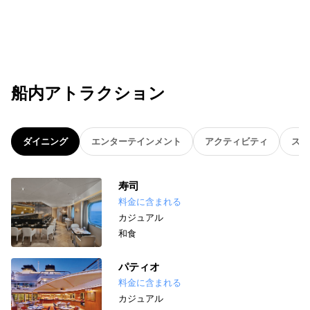
船内アトラクション
ダイニング
エンターテインメント
アクティビティ
スパ
寿司
料金に含まれる
カジュアル
和食
パティオ
料金に含まれる
カジュアル