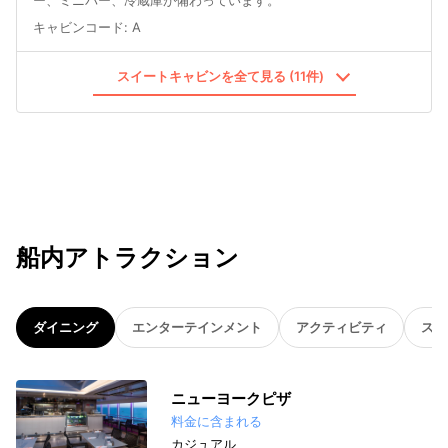
ー、ミニバー、冷蔵庫が備わっています。
キャビンコード
:
A
スイートキャビンを全て見る (11件)
船内アトラクション
ダイニング
エンターテインメント
アクティビティ
スパ
ニューヨークピザ
料金に含まれる
カジュアル