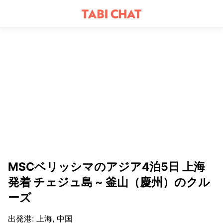
MSCベリッシマのアジア4泊5日 上海
発着 チェジュ島 ~ 釜山（慶州）のクル
ーズ
出発港
:
上海, 中国