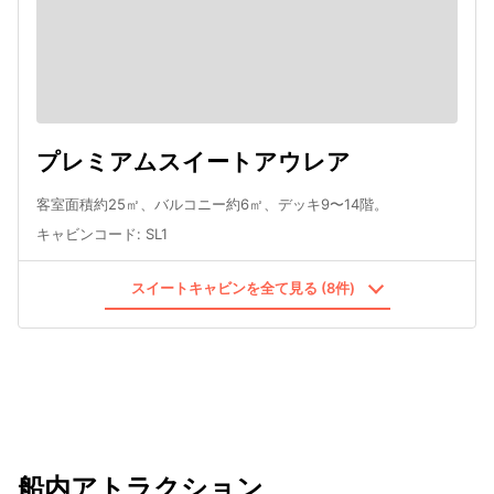
プレミアムスイートアウレア
客室面積約25㎡、バルコニー約6㎡、デッキ9〜14階。
キャビンコード
:
SL1
スイートキャビンを全て見る (8件)
船内アトラクション