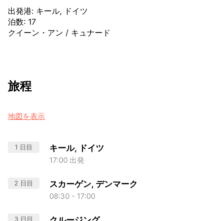
出発港
:
キール, ドイツ
泊数
:
17
クイーン・アン
/
キュナード
旅程
地図を表示
1 日目
キール, ドイツ
17:00 出発
2 日目
スカーゲン, デンマーク
08:30 - 17:00
3 日目
クルージング