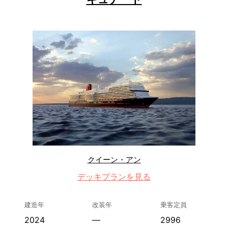
クイーン・アン
デッキプランを見る
建造年
改装年
乗客定員
2024
—
2996