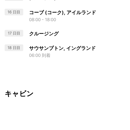
16 日目
コーブ (コーク), アイルランド
08:00 - 18:00
17 日目
クルージング
18 日目
サウサンプトン, イングランド
06:00 到着
キャビン
出発日
利用者数
undefined