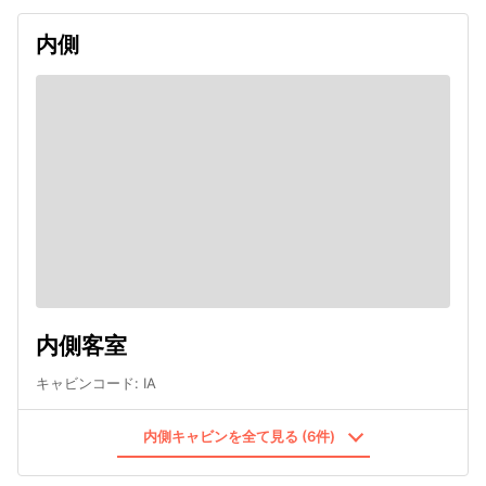
内側
内側客室
キャビンコード
:
IA
内側キャビンを全て見る (6件)