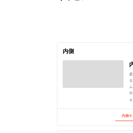
出発日
利用者数
2027/03/29
内側
柔
る
ム
分
キ
内側キ