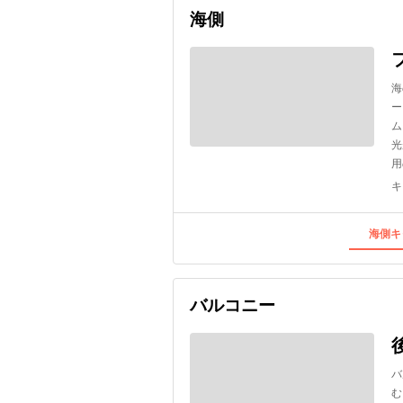
海側
海
ー
ム
光
用
キ
海側キ
バルコニー
バ
む