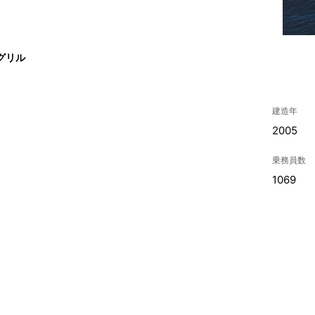
グリル
建造年
2005
乗務員数
1069