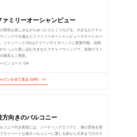
ファミリーオーシャンビュー
の景色を楽しみながらゆったりとくつろげる、大きなピクチャ
ウィンドウを備えたファミリーオーシャンビューステートルー
。ツインベッド2台はクイーンサイズベッドに変換可能。自然
がたっぷり差し込む大きなピクチャーウィンドウ。追加ゲスト
の寝具もご用意。
ャビンコード
:
O4
ャビンを全て見る (6件)
後方向きのバルコニー
ルコニー付き客室には、シーティングエリアと、海の景色を望
プライベートな後方バルコニーに通じる床から天井までのガラ