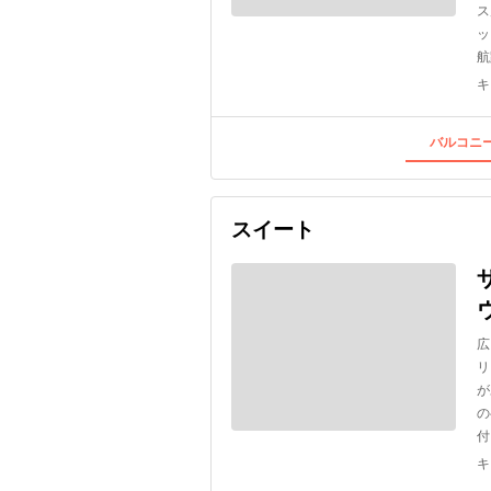
ス
ッ
航
キ
バルコニー
スイート
広
リ
が
の
付
キ