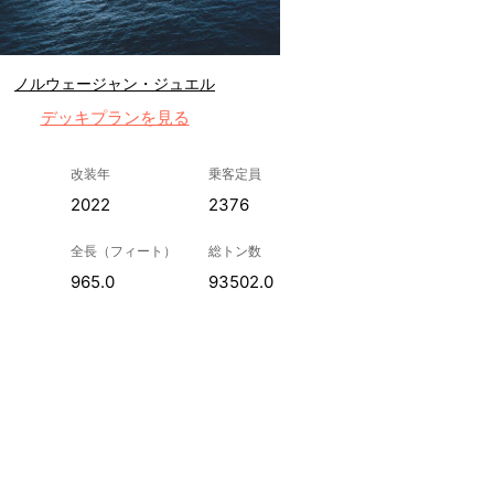
ノルウェージャン・ジュエル
デッキプランを見る
改装年
乗客定員
2022
2376
全長（フィート）
総トン数
965.0
93502.0