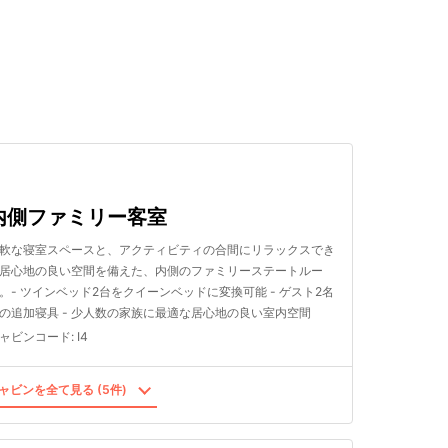
検索する
内側ファミリー客室
軟な寝室スペースと、アクティビティの合間にリラックスでき
居心地の良い空間を備えた、内側のファミリーステートルー
。- ツインベッド2台をクイーンベッドに変換可能 - ゲスト2名
の追加寝具 - 少人数の家族に最適な居心地の良い室内空間
ャビンコード
:
I4
ャビンを全て見る (5件)