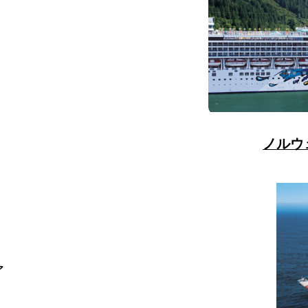
ノルウ
ア