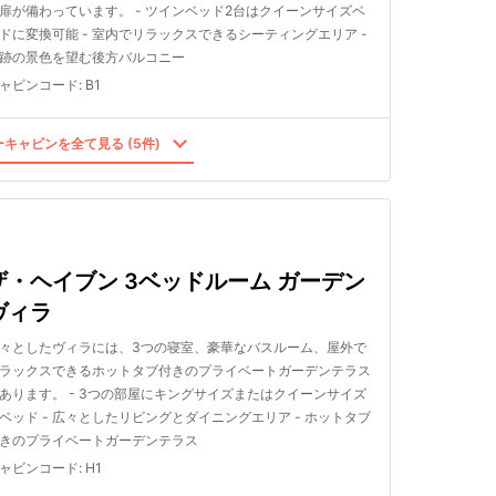
扉が備わっています。 - ツインベッド2台はクイーンサイズベ
ドに変換可能 - 室内でリラックスできるシーティングエリア -
跡の景色を望む後方バルコニー
ャビンコード
:
B1
キャビンを全て見る (5件)
ザ・ヘイブン 3ベッドルーム ガーデン
ヴィラ
々としたヴィラには、3つの寝室、豪華なバスルーム、屋外で
ラックスできるホットタブ付きのプライベートガーデンテラス
あります。 - 3つの部屋にキングサイズまたはクイーンサイズ
ベッド - 広々としたリビングとダイニングエリア - ホットタブ
きのプライベートガーデンテラス
ャビンコード
:
H1