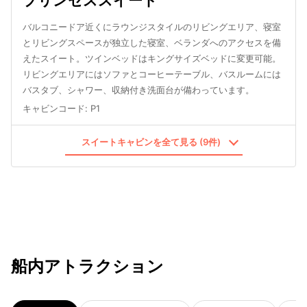
プリンセススイート
バルコニードア近くにラウンジスタイルのリビングエリア、寝室
とリビングスペースが独立した寝室、ベランダへのアクセスを備
えたスイート。ツインベッドはキングサイズベッドに変更可能。
リビングエリアにはソファとコーヒーテーブル、バスルームには
バスタブ、シャワー、収納付き洗面台が備わっています。
キャビンコード
:
P1
スイートキャビンを全て見る (9件)
船内アトラクション