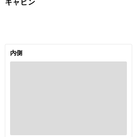
キャビン
出発日
利用者数
undefined
内側