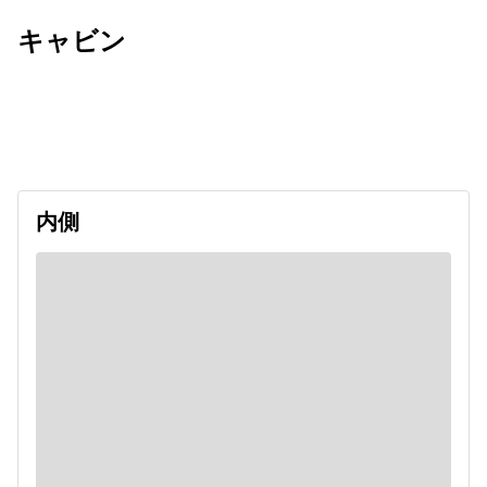
キャビン
出発日
利用者数
undefined
内側