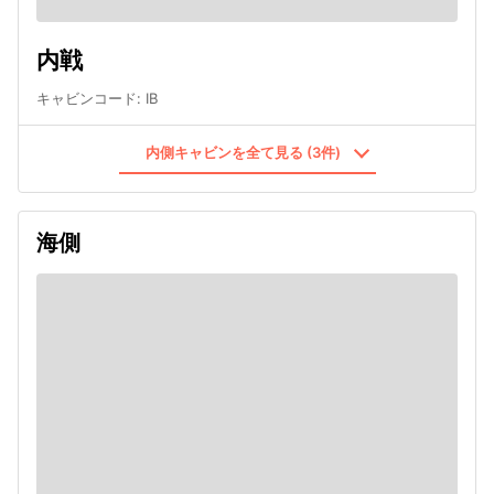
内戦
キャビンコード
:
IB
内側キャビンを全て見る (3件)
海側