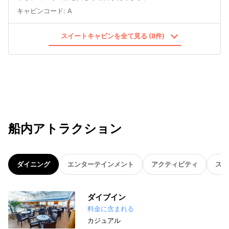
キャビンコード
:
A
スイートキャビンを全て見る (8件)
船内アトラクション
ダイニング
エンターテインメント
アクティビティ
スパ
ダイブイン
料金に含まれる
カジュアル