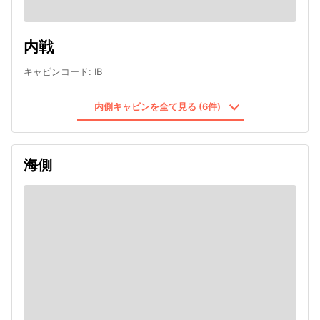
内戦
キャビンコード
:
IB
内側キャビンを全て見る (6件)
海側