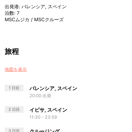
出発港
:
バレンシア, スペイン
泊数
:
7
MSCムジカ
/
MSCクルーズ
旅程
地図を表示
1 日目
バレンシア, スペイン
20:00 出発
2 日目
イビサ, スペイン
11:30 - 23:59
3 日目
クルージング