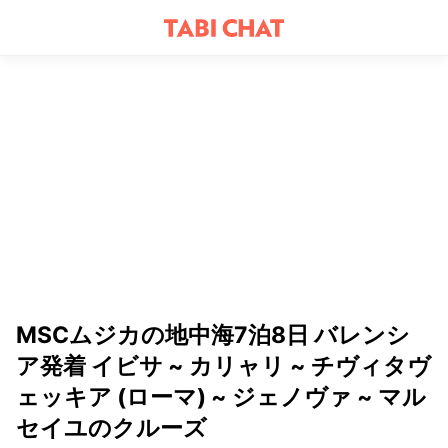
MSCムジカの地中海7泊8日 バレンシ
ア発着 イビサ ~ カリャリ ~ チヴィタヴ
ェッキア (ローマ) ~ ジェノヴァ ~ マル
セイユのクルーズ