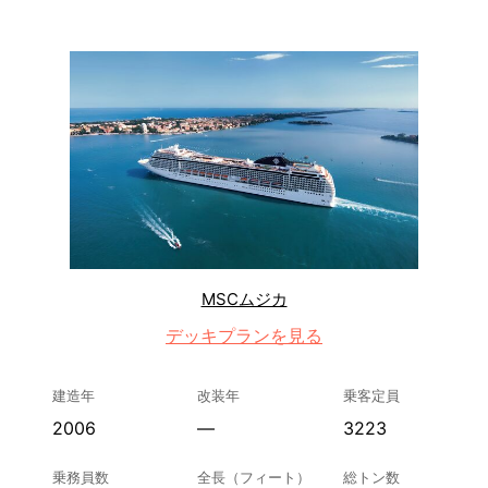
MSCムジカ
デッキプランを見る
建造年
改装年
乗客定員
2006
—
3223
乗務員数
全長（フィート）
総トン数