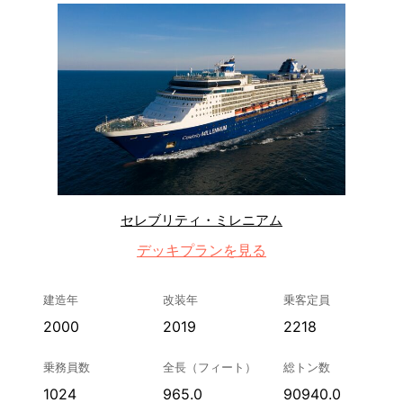
セレブリティ・ミレニアム
デッキプランを見る
建造年
改装年
乗客定員
2000
2019
2218
乗務員数
全長（フィート）
総トン数
1024
965.0
90940.0