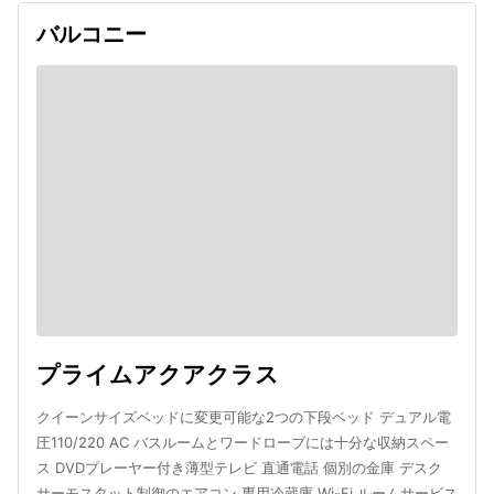
バルコニー
プライムアクアクラス
クイーンサイズベッドに変更可能な2つの下段ベッド デュアル電
圧110/220 AC バスルームとワードローブには十分な収納スペー
ス DVDプレーヤー付き薄型テレビ 直通電話 個別の金庫 デスク
サーモスタット制御のエアコン 専用冷蔵庫 Wi-Fi ルームサービス