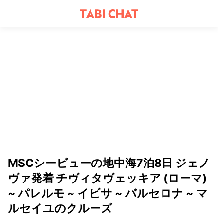
MSCシービューの地中海7泊8日 ジェノ
ヴァ発着 チヴィタヴェッキア (ローマ)
~ パレルモ ~ イビサ ~ バルセロナ ~ マ
ルセイユのクルーズ