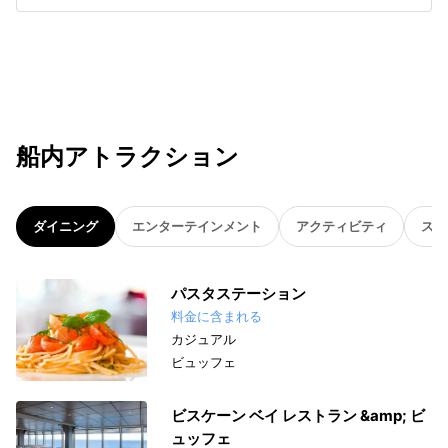
船内アトラクション
ダイニング
エンターテインメント
アクティビティ
スパ
パスタステーション
料金に含まれる
カジュアル
ビュッフェ
ビスケーン ベイ レストラン &amp; ビ
ュッフェ