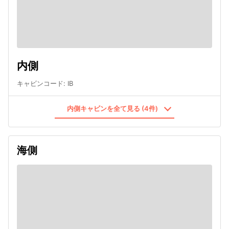
内側
キャビンコード
:
IB
内側キャビンを全て見る (4件)
海側