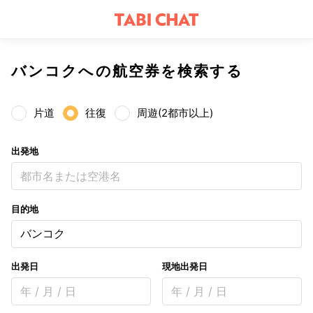
バンコクへの航空券を検索する
片道
往復
周遊(2都市以上)
出発地
都市名または空港名
目的地
バンコク
出発日
現地出発日
年 / 月 / 日
年 / 月 / 日