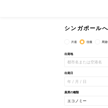
シンガポール
片道
往復
周遊
出発地
都市名または空港名
出発日
年 / 月 / 日
座席の種類