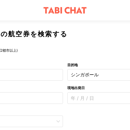
への航空券を検索する
(2都市以上)
目的地
シンガポール
現地出発日
年 / 月 / 日