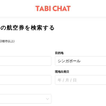
への航空券を検索する
(2都市以上)
目的地
シンガポール
現地出発日
年 / 月 / 日