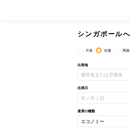
シンガポール
片道
往復
周遊
出発地
都市名または空港名
出発日
年 / 月 / 日
座席の種類