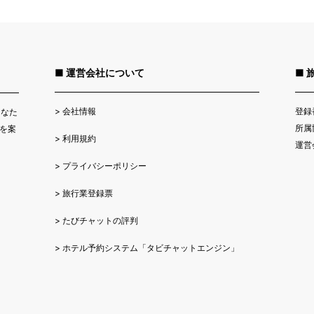
■ 運営会社について
■ 
>
会社情報
登録
あなた
所属
を案
>
利用規約
運営
>
プライバシーポリシー
>
旅行業登録票
>
たびチャットの評判
>
ホテル予約システム「タビチャットエンジン」