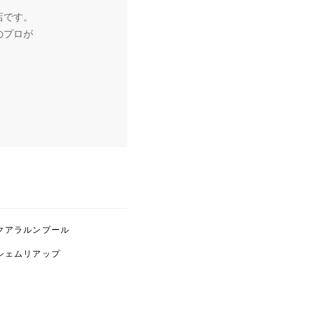
店です。
のプロが
クアラルンプール
シェムリアップ