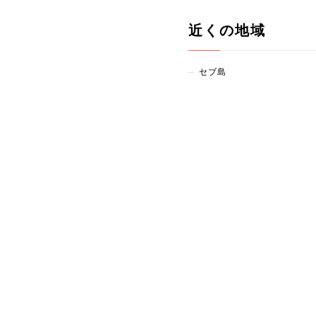
近くの地域
セブ島
パラオ共和国
旅行案内LINEアカウント「たびチャット」は、
の希望に合わせてホテル、移動手段、現地ツアー
内します。
カスタマーサポート: 03-6304-0770