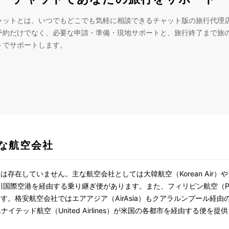
ャットとは、いつでもどこでも気軽に相談できるチャット版の旅行代理
予約だけでなく、必要な申請・準備・現地サポートと、旅行終了まで旅
トでサポートします。
な航空会社
存在していません。主な航空会社としては大韓航空（Korean Air）やア
仁川国際空港を経由する乗り継ぎ便があります。また、フィリピン航空（Philippi
す。格安航空会社ではエアアジア（AirAsia）もクアラルンプール経
s）やユナイテッド航空（United Airlines）が米国の各都市を経由する便を