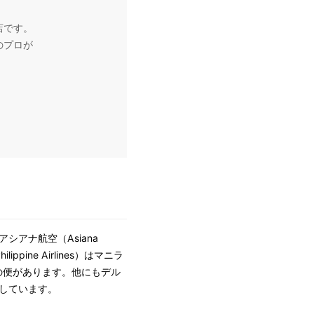
店です。
のプロが
シアナ航空（Asiana
ne Airlines）はマニラ
由の便があります。他にもデル
提供しています。