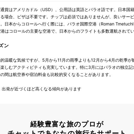
通貨はアメリカドル（USD）、公用語は英語とパラオ語です。日本国籍
する場合、ビザは不要です。チップは必須ではありませんが、良いサー
らコロールへ行く際には、パラオ国際空港（Roman Tmetuchl Internat
空港はコロールの主要な空港で、日本からのフライトも多数運航されて
ズン
的温暖な気候ですが、5月から11月の雨季よりも12月から4月の乾季
楽しむアクティビティも充実しています。特に3月にはパラオの独立記
季の間は航空券や宿泊料金も比較的安くなることがあります。
安く、出発が近づくほど高くなる傾向があります
経験豊富な旅のプロが
チャットであなたの旅行をサポート