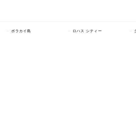
ボラカイ島
ロハス シティー
■ 運営会社について
■ 
>
会社情報
登録
あなた
所属
を案
>
利用規約
運営
>
プライバシーポリシー