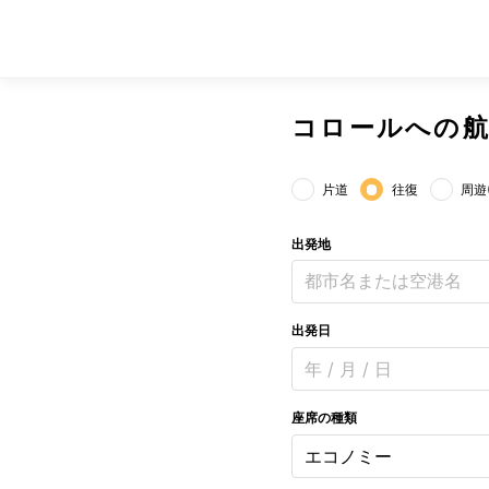
コロールへの航
片道
往復
周遊
出発地
都市名または空港名
出発日
年 / 月 / 日
座席の種類