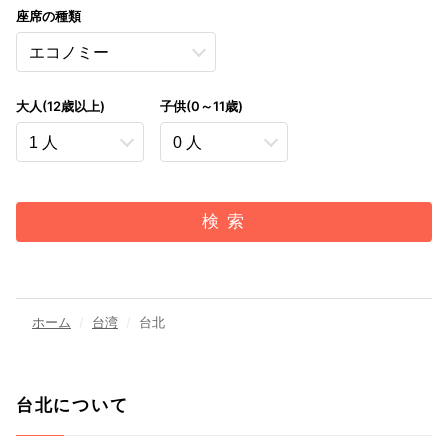
座席の種類
大人(12歳以上)
子供(0～11歳)
検 索
ホーム
台湾
台北
台北について