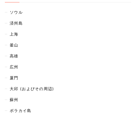
ソウル
済州島
上海
釜山
高雄
広州
厦門
大邱 (およびその周辺)
蘇州
ボラカイ島