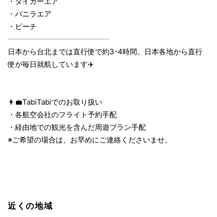
・タイガーエア
・バニラエア
・ピーチ
┈┈┈┈┈┈┈┈┈┈┈┈┈┈
日本から台北までは直行便で約3-4時間。日本各地から直行
便が毎日就航しています✈️
👩‍💼TabiTabiでのお取り扱い
・各航空会社のフライト予約手配
・経由地での観光を含んだ周遊プラン手配
※ご希望の場合は、お早めにご連絡くださいませ。
近くの地域