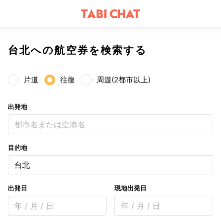
台北への航空券を検索する
片道
往復
周遊(2都市以上)
出発地
都市名または空港名
目的地
台北
出発日
現地出発日
年 / 月 / 日
年 / 月 / 日